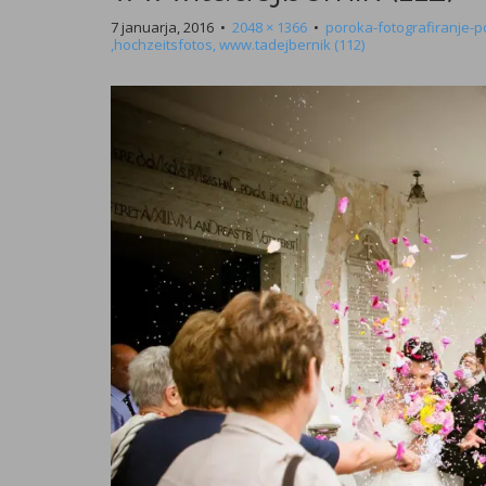
7 januarja, 2016
•
2048 × 1366
•
poroka-fotografiranje-p
,hochzeitsfotos, www.tadejbernik (112)