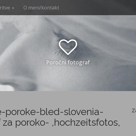
ritve
O meni/kontakt
Poročni fotograf
e-poroke-bled-slovenia-
z
 za poroko- ,hochzeitsfotos,