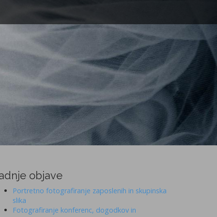
adnje objave
Portretno fotografiranje zaposlenih in skupinska
slika
Fotografiranje konferenc, dogodkov in