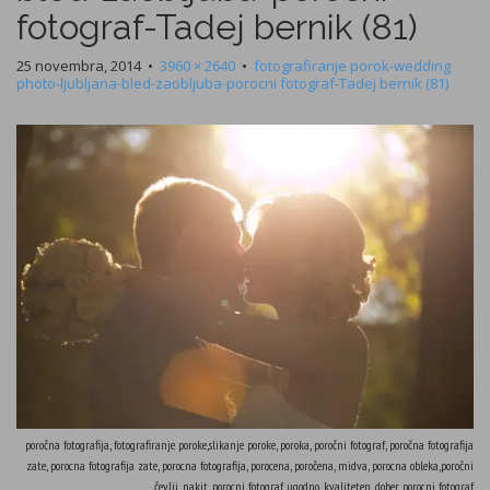
fotograf-Tadej bernik (81)
25 novembra, 2014
•
3960 × 2640
•
fotografiranje porok-wedding
photo-ljubljana-bled-zaobljuba-porocni fotograf-Tadej bernik (81)
poročna fotografija, fotografiranje poroke,slikanje poroke, poroka, poročni fotograf, poročna fotografija
zate, porocna fotografija zate, porocna fotografija, porocena, poročena, midva, porocna obleka,poročni
čevlji, nakit, porocni fotograf ugodno, kvaliteten, dober porocni fotograf