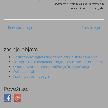
nevesta, ženin, zenin, poročna obleka, poročne slike
porocni fotograf priporocam, dober
P
← Previous Image
Next Image →
o
s
t
zadnje objave
n
Portretno fotografiranje zaposlenih in skupinska slika
a
Fotografiranje konferenc, dogodkov in poslovnih srečanj
v
O poteku, stilu in ceni poročnega fotografiranja
i
Dež na poroki
Fičo in poročni fotograf
g
a
Poveži se:
t
i
o