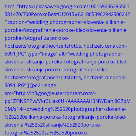
href=”https://picasaweb.google.com/100159236286501
581470/700PorokeBestOf2015#6218053962942500242
″ caption=”wedding photographer-slovenia- slikanje-
poroka-fotografiranje-poroke-bled-slovenia- slikanje
poroke-fotograf za poroko-
hochzeitsfotograf,hochzeitsfotos, hochzeit-cena.com-
5091.JPG” type=”image” alt=”wedding photographer-
slovenia- slikanje-poroka-fotografiranje-poroke-bled-
slovenia- slikanje poroke-fotograf za poroko-
hochzeitsfotograf,hochzeitsfotos, hochzeit-cena.com-
5091.JPG” ] [pe2-image
src=”http://lh3.googleusercontent.com/-
pq1ZFiNSPPw/Vkr3Llak0UI/AAAAAAAH3NY/Dahj8G7bM
CM/s144-o/wedding%252520photographer-slovenia-
%252520slikanje-poroka-fotografiranje-poroke-bled-
slovenia-%252520slikanje%252520poroke-
fotograf%252520za%252520poroko-