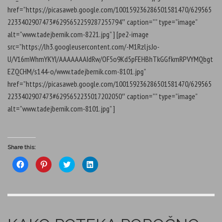
href=”https://picasaweb.google.com/100159236286501581470/629565
2233402907473#6295652259287255794″ caption=”” type=”image”
alt=”www.tadejbernik.com-8221.jpg” ] [pe2-image
src=”https://lh3.googleusercontent.com/-M1RzljsJo-
U/V16mWhmYKYI/AAAAAAAIdRw/OF5o9Kd5pFEHBhTkGGfkmRPVYMQbgt
EZQCHM/s144-o/www.tadejbernik.com-8101.jpg”
href=”https://picasaweb.google.com/100159236286501581470/629565
2233402907473#6295652235017202050″ caption=”” type=”image”
alt=”www.tadejbernik.com-8101.jpg” ]
Share this:
C
C
C
C
l
l
l
l
i
i
i
i
c
c
c
c
k
k
k
k
t
t
t
t
o
o
o
o
s
s
s
s
h
h
h
h
a
a
a
a