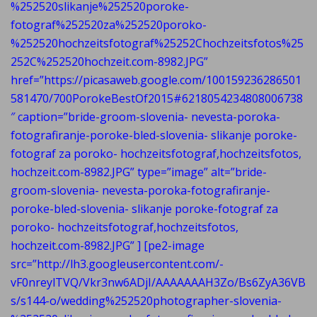
%252520slikanje%252520poroke-
fotograf%252520za%252520poroko-
%252520hochzeitsfotograf%25252Chochzeitsfotos%25
252C%252520hochzeit.com-8982.JPG”
href=”https://picasaweb.google.com/100159236286501
581470/700PorokeBestOf2015#6218054234808006738
″ caption=”bride-groom-slovenia- nevesta-poroka-
fotografiranje-poroke-bled-slovenia- slikanje poroke-
fotograf za poroko- hochzeitsfotograf,hochzeitsfotos,
hochzeit.com-8982.JPG” type=”image” alt=”bride-
groom-slovenia- nevesta-poroka-fotografiranje-
poroke-bled-slovenia- slikanje poroke-fotograf za
poroko- hochzeitsfotograf,hochzeitsfotos,
hochzeit.com-8982.JPG” ] [pe2-image
src=”http://lh3.googleusercontent.com/-
vF0nreylTVQ/Vkr3nw6ADjI/AAAAAAAH3Zo/Bs6ZyA36VB
s/s144-o/wedding%252520photographer-slovenia-