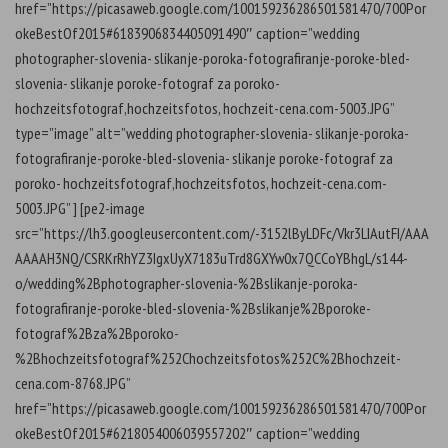
href=”https://picasaweb.google.com/100159236286501581470/700Por
okeBestOf2015#6183906834405091490″ caption=”wedding
photographer-slovenia- slikanje-poroka-fotografiranje-poroke-bled-
slovenia- slikanje poroke-fotograf za poroko-
hochzeitsfotograf,hochzeitsfotos, hochzeit-cena.com-5003.JPG”
type=”image” alt=”wedding photographer-slovenia- slikanje-poroka-
fotografiranje-poroke-bled-slovenia- slikanje poroke-fotograf za
poroko- hochzeitsfotograf,hochzeitsfotos, hochzeit-cena.com-
5003.JPG” ] [pe2-image
src=”https://lh3.googleusercontent.com/-3152lByLDFc/Vkr3LIAutFI/AAA
AAAAH3NQ/CSRKrRhYZ3IgxUyX7183uTrd8GXYw0x7QCCoYBhgL/s144-
o/wedding%2Bphotographer-slovenia-%2Bslikanje-poroka-
fotografiranje-poroke-bled-slovenia-%2Bslikanje%2Bporoke-
fotograf%2Bza%2Bporoko-
%2Bhochzeitsfotograf%252Chochzeitsfotos%252C%2Bhochzeit-
cena.com-8768.JPG”
href=”https://picasaweb.google.com/100159236286501581470/700Por
okeBestOf2015#6218054006039557202″ caption=”wedding