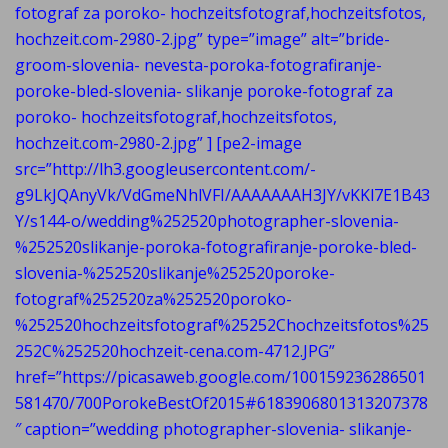
fotograf za poroko- hochzeitsfotograf,hochzeitsfotos,
hochzeit.com-2980-2.jpg” type=”image” alt=”bride-
groom-slovenia- nevesta-poroka-fotografiranje-
poroke-bled-slovenia- slikanje poroke-fotograf za
poroko- hochzeitsfotograf,hochzeitsfotos,
hochzeit.com-2980-2.jpg” ] [pe2-image
src=”http://lh3.googleusercontent.com/-
g9LkJQAnyVk/VdGmeNhlVFI/AAAAAAAH3JY/vKKl7E1B43
Y/s144-o/wedding%252520photographer-slovenia-
%252520slikanje-poroka-fotografiranje-poroke-bled-
slovenia-%252520slikanje%252520poroke-
fotograf%252520za%252520poroko-
%252520hochzeitsfotograf%25252Chochzeitsfotos%25
252C%252520hochzeit-cena.com-4712.JPG”
href=”https://picasaweb.google.com/100159236286501
581470/700PorokeBestOf2015#6183906801313207378
″ caption=”wedding photographer-slovenia- slikanje-