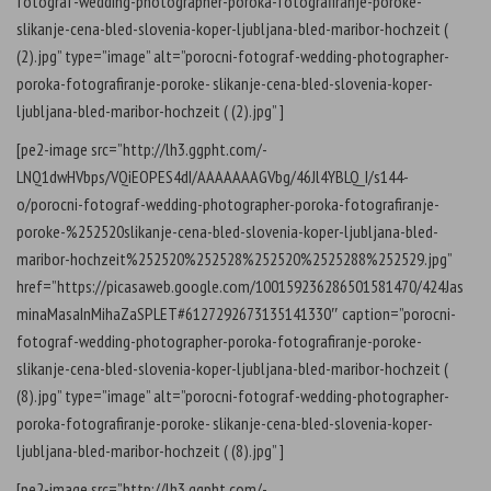
fotograf-wedding-photographer-poroka-fotografiranje-poroke-
slikanje-cena-bled-slovenia-koper-ljubljana-bled-maribor-hochzeit (
(2).jpg” type=”image” alt=”porocni-fotograf-wedding-photographer-
poroka-fotografiranje-poroke- slikanje-cena-bled-slovenia-koper-
ljubljana-bled-maribor-hochzeit ( (2).jpg” ]
[pe2-image src=”http://lh3.ggpht.com/-
LNQ1dwHVbps/VQiEOPES4dI/AAAAAAAGVbg/46Jl4YBLQ_I/s144-
o/porocni-fotograf-wedding-photographer-poroka-fotografiranje-
poroke-%252520slikanje-cena-bled-slovenia-koper-ljubljana-bled-
maribor-hochzeit%252520%252528%252520%2525288%252529.jpg”
href=”https://picasaweb.google.com/100159236286501581470/424Jas
minaMasaInMihaZaSPLET#6127292673135141330″ caption=”porocni-
fotograf-wedding-photographer-poroka-fotografiranje-poroke-
slikanje-cena-bled-slovenia-koper-ljubljana-bled-maribor-hochzeit (
(8).jpg” type=”image” alt=”porocni-fotograf-wedding-photographer-
poroka-fotografiranje-poroke- slikanje-cena-bled-slovenia-koper-
ljubljana-bled-maribor-hochzeit ( (8).jpg” ]
[pe2-image src=”http://lh3.ggpht.com/-