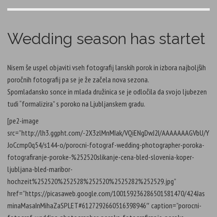
k
k
k
k
t
t
t
t
o
o
o
o
s
s
s
s
h
h
h
h
a
a
a
a
Wedding season has startet
r
r
r
r
e
e
e
e
o
o
o
o
n
n
n
n
F
P
T
L
a
i
w
i
Nisem še uspel objaviti vseh fotografij lanskih porok in izbora najboljših
c
n
i
n
e
t
t
k
poročnih fotografij pa se je že začela nova sezona.
b
e
t
e
o
r
e
d
Spomladansko sonce in mlada družinica se je odločila da svojo ljubezen
o
e
r
I
k
s
(
n
tudi “formalizira” s poroko na Ljubljanskem gradu.
(
t
O
(
O
(
p
O
p
O
e
p
[pe2-image
e
p
n
e
n
e
s
n
src=”http://lh3.ggpht.com/-2X3zlMnMIak/VQiENgDwJ2I/AAAAAAAGVbU/Y
s
n
i
s
i
s
n
i
JoCcmp0q54/s144-o/porocni-fotograf-wedding-photographer-poroka-
n
i
n
n
n
n
e
n
fotografiranje-poroke-%252520slikanje-cena-bled-slovenia-koper-
e
n
w
e
w
e
w
w
ljubljana-bled-maribor-
w
w
i
w
i
w
n
i
hochzeit%252520%252528%252520%2525282%252529.jpg”
n
i
d
n
d
n
o
d
href=”https://picasaweb.google.com/100159236286501581470/424Jas
o
d
w
o
w
o
)
w
minaMasaInMihaZaSPLET#6127292660516398946″ caption=”porocni-
)
w
)
)