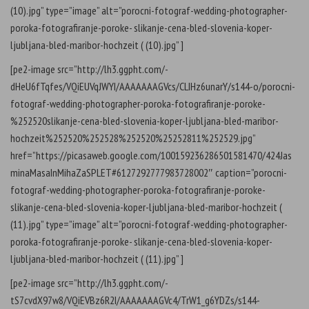
(10).jpg” type=”image” alt=”porocni-fotograf-wedding-photographer-
poroka-fotografiranje-poroke- slikanje-cena-bled-slovenia-koper-
ljubljana-bled-maribor-hochzeit ( (10).jpg” ]
[pe2-image src=”http://lh3.ggpht.com/-
dHeU6fTqfes/VQiEUVqJWYI/AAAAAAAGVcs/CLIHz6unarY/s144-o/porocni-
fotograf-wedding-photographer-poroka-fotografiranje-poroke-
%252520slikanje-cena-bled-slovenia-koper-ljubljana-bled-maribor-
hochzeit%252520%252528%252520%25252811%252529.jpg”
href=”https://picasaweb.google.com/100159236286501581470/424Jas
minaMasaInMihaZaSPLET#6127292777983728002″ caption=”porocni-
fotograf-wedding-photographer-poroka-fotografiranje-poroke-
slikanje-cena-bled-slovenia-koper-ljubljana-bled-maribor-hochzeit (
(11).jpg” type=”image” alt=”porocni-fotograf-wedding-photographer-
poroka-fotografiranje-poroke- slikanje-cena-bled-slovenia-koper-
ljubljana-bled-maribor-hochzeit ( (11).jpg” ]
[pe2-image src=”http://lh3.ggpht.com/-
tS7cvdX97w8/VQiEVBz6R2I/AAAAAAAGVc4/TrW1_g6YDZs/s144-