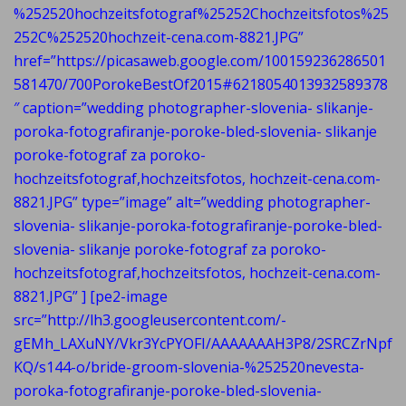
%252520hochzeitsfotograf%25252Chochzeitsfotos%25
252C%252520hochzeit-cena.com-8821.JPG”
href=”https://picasaweb.google.com/100159236286501
581470/700PorokeBestOf2015#6218054013932589378
″ caption=”wedding photographer-slovenia- slikanje-
poroka-fotografiranje-poroke-bled-slovenia- slikanje
poroke-fotograf za poroko-
hochzeitsfotograf,hochzeitsfotos, hochzeit-cena.com-
8821.JPG” type=”image” alt=”wedding photographer-
slovenia- slikanje-poroka-fotografiranje-poroke-bled-
slovenia- slikanje poroke-fotograf za poroko-
hochzeitsfotograf,hochzeitsfotos, hochzeit-cena.com-
8821.JPG” ] [pe2-image
src=”http://lh3.googleusercontent.com/-
gEMh_LAXuNY/Vkr3YcPYOFI/AAAAAAAH3P8/2SRCZrNpf
KQ/s144-o/bride-groom-slovenia-%252520nevesta-
poroka-fotografiranje-poroke-bled-slovenia-