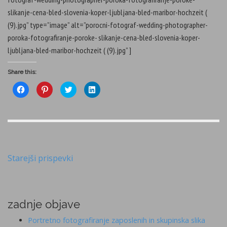
slikanje-cena-bled-slovenia-koper-ljubljana-bled-maribor-hochzeit (
(9).jpg” type=”image” alt=”porocni-fotograf-wedding-photographer-
poroka-fotografiranje-poroke- slikanje-cena-bled-slovenia-koper-
ljubljana-bled-maribor-hochzeit ( (9).jpg” ]
Share this:
C
C
C
C
l
l
l
l
i
i
i
i
c
c
c
c
k
k
k
k
t
t
t
t
o
o
o
o
s
s
s
s
h
h
h
h
a
a
a
a
r
r
r
r
e
e
e
e
Navigacija
Starejši prispevki
o
o
o
o
n
n
n
n
prispevkov
F
P
T
L
a
i
w
i
c
n
i
n
e
t
t
k
b
e
t
e
zadnje objave
o
r
e
d
o
e
r
I
k
s
(
n
Portretno fotografiranje zaposlenih in skupinska slika
(
t
O
(