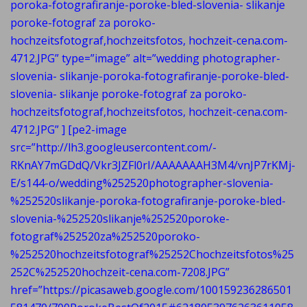
poroka-fotografiranje-poroke-bled-slovenia- slikanje
poroke-fotograf za poroko-
hochzeitsfotograf,hochzeitsfotos, hochzeit-cena.com-
4712.JPG” type=”image” alt=”wedding photographer-
slovenia- slikanje-poroka-fotografiranje-poroke-bled-
slovenia- slikanje poroke-fotograf za poroko-
hochzeitsfotograf,hochzeitsfotos, hochzeit-cena.com-
4712.JPG” ] [pe2-image
src=”http://lh3.googleusercontent.com/-
RKnAY7mGDdQ/Vkr3JZFl0rI/AAAAAAAH3M4/vnJP7rKMj-
E/s144-o/wedding%252520photographer-slovenia-
%252520slikanje-poroka-fotografiranje-poroke-bled-
slovenia-%252520slikanje%252520poroke-
fotograf%252520za%252520poroko-
%252520hochzeitsfotograf%25252Chochzeitsfotos%25
252C%252520hochzeit-cena.com-7208.JPG”
href=”https://picasaweb.google.com/100159236286501