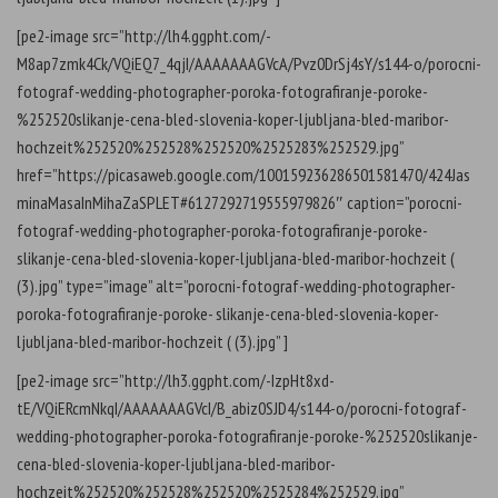
[pe2-image src=”http://lh4.ggpht.com/-
M8ap7zmk4Ck/VQiEQ7_4qjI/AAAAAAAGVcA/Pvz0DrSj4sY/s144-o/porocni-
fotograf-wedding-photographer-poroka-fotografiranje-poroke-
%252520slikanje-cena-bled-slovenia-koper-ljubljana-bled-maribor-
hochzeit%252520%252528%252520%2525283%252529.jpg”
href=”https://picasaweb.google.com/100159236286501581470/424Jas
minaMasaInMihaZaSPLET#6127292719555979826″ caption=”porocni-
fotograf-wedding-photographer-poroka-fotografiranje-poroke-
slikanje-cena-bled-slovenia-koper-ljubljana-bled-maribor-hochzeit (
(3).jpg” type=”image” alt=”porocni-fotograf-wedding-photographer-
poroka-fotografiranje-poroke- slikanje-cena-bled-slovenia-koper-
ljubljana-bled-maribor-hochzeit ( (3).jpg” ]
[pe2-image src=”http://lh3.ggpht.com/-IzpHt8xd-
tE/VQiERcmNkqI/AAAAAAAGVcI/B_abiz0SJD4/s144-o/porocni-fotograf-
wedding-photographer-poroka-fotografiranje-poroke-%252520slikanje-
cena-bled-slovenia-koper-ljubljana-bled-maribor-
hochzeit%252520%252528%252520%2525284%252529.jpg”