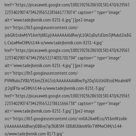
href=”https://picasaweb.google.com/100159236286501581470/629565
2233402907473#6295652285661773074″ caption=”” type=”image”
alt=”www.tadejbernik.com-8251-6.jpg” ] [pe2-image
src=”https://lh3.googleusercontent.com/-
jxbGRr1rdwM/V16mYy8KLyI/AAAAAAAIdRw/yL10A1yDufsEbm3jMukd2JxBG
L-CxLwMwCHM/s144-o/www.tadejbernik.com-8251-4.jpg”
href=”https://picasaweb.google.com/100159236286501581470/629565
2233402907473#6295652274031701794″ caption=”” type=”image”
alt=”www.tadejbernik.com-8251-4.jpg” ] [pe2-image
src=”https://lh3.googleusercontent.com/-
PVWRuIoZV0U/V16mZEAG5zI/AAAAAAAIdRw/fg2Oq5GtUrU8toEMoahrkFF
jt2q0FYa-wCHM/s144-o/www.tadejbernik.com-8251-3.jpg”
href=”https://picasaweb.google.com/100159236286501581470/629565
2233402907473#6295652278611666738″ caption=”” type=”image”
alt=”www.tadejbernik.com-8251-3.jpg” ] [pe2-image
src=”https://lh3.googleusercontent.com/-nvUA2AwHEco/V16mWzu6k-
I/AAAAAAAIdRw/yD8Bvy7ip3IUB5M-S88dlUlikmN9oTWMwCHM/s144-
o/www.tadejbernik.com-8173.jpg”