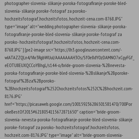
photographer-slovenia- slikanje-poroka-fotografiranje-poroke-bled-
slovenia- slikanje poroke-fotograf za poroko-
hochzeitsfotograf,hochzeitsfotos, hochzeit-cena.com-8768.JPG”
type=”image” alt=”wedding photographer-slovenia- slikanje-poroka-
fotografiranje-poroke-bled-slovenia- slikanje poroke-fotograf za
poroko- hochzeitsfotograf,hochzeitsfotos, hochzeit-cena.com-
8768.JPG” ] [pe2-image src=”https://lh3.googleusercontent.com/-
wIATAZZQLn4/Vkr3RgbWUuI/AAAAAAAH3Os/Sf0e8dY0zDAMNO7xCgyFGf_
eEOTU8EUXQCCoYBhgL/s144-o/bride-groom-slovenia-%2Bnevesta-
poroka-fotografiranje-poroke-bled-slovenia-%2Bslikanje%2Bporoke-
fotograf%2Bza%2Bporoko-
%2Bhochzeitsfotograf%252Chochzeitsfotos%252C%2Bhochzeit.com-
8176.JPG”
href=”https://picasaweb.google.com/100159236286501581470/700Por
okeBestOf2015#6218054115672871650″ caption=”bride-groom-
slovenia- nevesta-poroka-fotografiranje-poroke-bled-slovenia- slikanje
poroke-fotograf za poroko- hochzeitsfotograf,hochzeitsfotos,
hochzeit.com-8176.JPG” type=”image” alt=”bride-groom-slovenia-