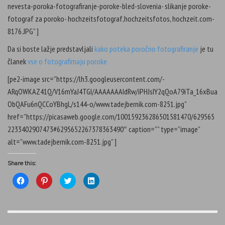
nevesta-poroka-fotografiranje-poroke-bled-slovenia- slikanje poroke-
fotograf za poroko- hochzeitsfotograf,hochzeitsfotos, hochzeit.com-
8176.JPG” ]
Da si boste lažje predstavljali
kako poteka poročno fotografiranje
je tu
članek
vse o fotografirnaju poroke
[pe2-image src=”https://lh3.googleusercontent.com/-
ARqOWKAZ41Q/V16mYaJ4TGI/AAAAAAAIdRw/iPHJsIY2qQoA79iTa_16xBua
ObQAFu6nQCCoYBhgL/s144-o/www.tadejbernik.com-8251.jpg”
href=”https://picasaweb.google.com/100159236286501581470/629565
2233402907473#6295652267378363490″ caption=”” type=”image”
alt=”www.tadejbernik.com-8251.jpg” ]
Share this:
C
C
C
C
l
l
l
l
i
i
i
i
c
c
c
c
k
k
k
k
t
t
t
t
o
o
o
o
s
s
s
s