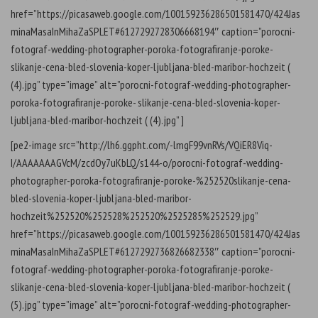
href=”https://picasaweb.google.com/100159236286501581470/424Jas
minaMasaInMihaZaSPLET#6127292728306668194″ caption=”porocni-
fotograf-wedding-photographer-poroka-fotografiranje-poroke-
slikanje-cena-bled-slovenia-koper-ljubljana-bled-maribor-hochzeit (
(4).jpg” type=”image” alt=”porocni-fotograf-wedding-photographer-
poroka-fotografiranje-poroke- slikanje-cena-bled-slovenia-koper-
ljubljana-bled-maribor-hochzeit ( (4).jpg” ]
[pe2-image src=”http://lh6.ggpht.com/-lmgF99vnRVs/VQiER8Viq-
I/AAAAAAAGVcM/zcdOy7uKbLQ/s144-o/porocni-fotograf-wedding-
photographer-poroka-fotografiranje-poroke-%252520slikanje-cena-
bled-slovenia-koper-ljubljana-bled-maribor-
hochzeit%252520%252528%252520%2525285%252529.jpg”
href=”https://picasaweb.google.com/100159236286501581470/424Jas
minaMasaInMihaZaSPLET#6127292736826682338″ caption=”porocni-
fotograf-wedding-photographer-poroka-fotografiranje-poroke-
slikanje-cena-bled-slovenia-koper-ljubljana-bled-maribor-hochzeit (
(5).jpg” type=”image” alt=”porocni-fotograf-wedding-photographer-