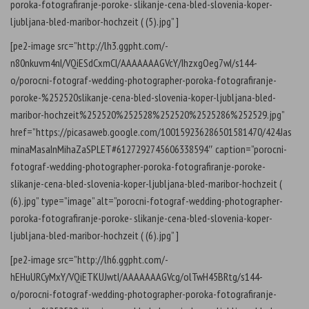
poroka-fotografiranje-poroke- slikanje-cena-bled-slovenia-koper-
ljubljana-bled-maribor-hochzeit ( (5).jpg” ]
[pe2-image src=”http://lh3.ggpht.com/-
n80nkuvm4nI/VQiESdCxmCI/AAAAAAAGVcY/IhzxgOeg7wI/s144-
o/porocni-fotograf-wedding-photographer-poroka-fotografiranje-
poroke-%252520slikanje-cena-bled-slovenia-koper-ljubljana-bled-
maribor-hochzeit%252520%252528%252520%2525286%252529.jpg”
href=”https://picasaweb.google.com/100159236286501581470/424Jas
minaMasaInMihaZaSPLET#6127292745606338594″ caption=”porocni-
fotograf-wedding-photographer-poroka-fotografiranje-poroke-
slikanje-cena-bled-slovenia-koper-ljubljana-bled-maribor-hochzeit (
(6).jpg” type=”image” alt=”porocni-fotograf-wedding-photographer-
poroka-fotografiranje-poroke- slikanje-cena-bled-slovenia-koper-
ljubljana-bled-maribor-hochzeit ( (6).jpg” ]
[pe2-image src=”http://lh6.ggpht.com/-
hEHuURCyMxY/VQiETKUJwtI/AAAAAAAGVcg/olTwH45BRtg/s144-
o/porocni-fotograf-wedding-photographer-poroka-fotografiranje-