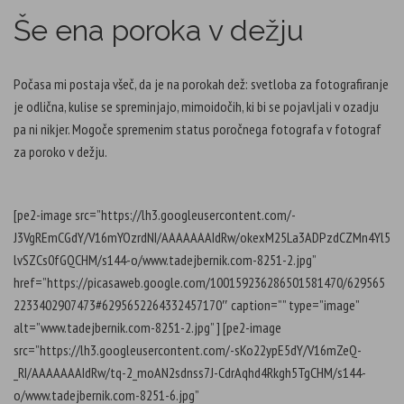
h
h
h
h
a
a
a
a
Še ena poroka v dežju
r
r
r
r
e
e
e
e
o
o
o
o
n
n
n
n
F
P
T
L
a
i
w
i
Počasa mi postaja všeč, da je na porokah dež: svetloba za fotografiranje
c
n
i
n
e
t
t
k
je odlična, kulise se spreminjajo, mimoidočih, ki bi se pojavljali v ozadju
b
e
t
e
o
r
e
d
pa ni nikjer. Mogoče spremenim status poročnega fotografa v fotograf
o
e
r
I
k
s
(
n
za poroko v dežju.
(
t
O
(
O
(
p
O
p
O
e
p
e
p
n
e
n
e
s
n
s
n
i
s
[pe2-image src=”https://lh3.googleusercontent.com/-
i
s
n
i
n
i
n
n
J3VgREmCGdY/V16mYOzrdNI/AAAAAAAIdRw/okexM25La3ADPzdCZMn4Yl5
n
n
e
n
e
n
w
e
lvSZCs0fGQCHM/s144-o/www.tadejbernik.com-8251-2.jpg”
w
e
w
w
w
w
i
w
href=”https://picasaweb.google.com/100159236286501581470/629565
i
w
n
i
n
i
d
n
2233402907473#6295652264332457170″ caption=”” type=”image”
d
n
o
d
o
d
w
o
alt=”www.tadejbernik.com-8251-2.jpg” ] [pe2-image
w
o
)
w
)
w
)
src=”https://lh3.googleusercontent.com/-sKo22ypE5dY/V16mZeQ-
)
_RI/AAAAAAAIdRw/tq-2_moAN2sdnss7J-CdrAqhd4Rkgh5TgCHM/s144-
o/www.tadejbernik.com-8251-6.jpg”