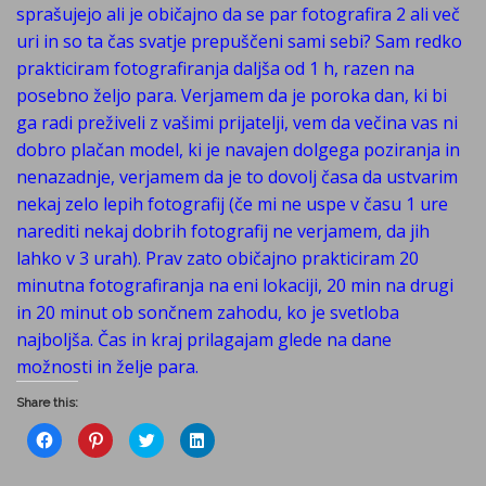
sprašujejo ali je običajno da se par fotografira 2 ali več
uri in so ta čas svatje prepuščeni sami sebi? Sam redko
prakticiram fotografiranja daljša od 1 h, razen na
posebno željo para. Verjamem da je poroka dan, ki bi
ga radi preživeli z vašimi prijatelji, vem da večina vas ni
dobro plačan model, ki je navajen dolgega poziranja in
nenazadnje, verjamem da je to dovolj časa da ustvarim
nekaj zelo lepih fotografij (če mi ne uspe v času 1 ure
narediti nekaj dobrih fotografij ne verjamem, da jih
lahko v 3 urah). Prav zato običajno prakticiram 20
minutna fotografiranja na eni lokaciji, 20 min na drugi
in 20 minut ob sončnem zahodu, ko je svetloba
najboljša. Čas in kraj prilagajam glede na dane
možnosti in želje para.
Share this:
C
C
C
C
l
l
l
l
i
i
i
i
c
c
c
c