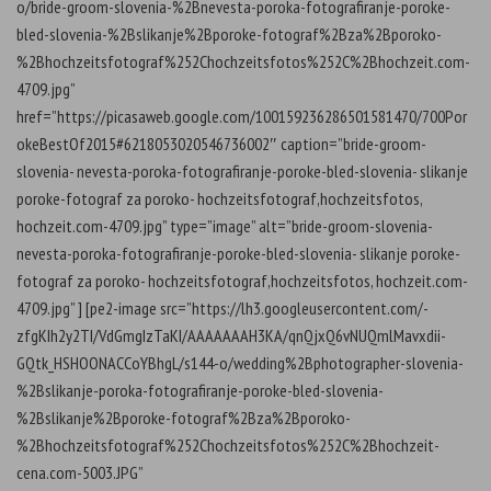
o/bride-groom-slovenia-%2Bnevesta-poroka-fotografiranje-poroke-
bled-slovenia-%2Bslikanje%2Bporoke-fotograf%2Bza%2Bporoko-
%2Bhochzeitsfotograf%252Chochzeitsfotos%252C%2Bhochzeit.com-
4709.jpg”
href=”https://picasaweb.google.com/100159236286501581470/700Por
okeBestOf2015#6218053020546736002″ caption=”bride-groom-
slovenia- nevesta-poroka-fotografiranje-poroke-bled-slovenia- slikanje
poroke-fotograf za poroko- hochzeitsfotograf,hochzeitsfotos,
hochzeit.com-4709.jpg” type=”image” alt=”bride-groom-slovenia-
nevesta-poroka-fotografiranje-poroke-bled-slovenia- slikanje poroke-
fotograf za poroko- hochzeitsfotograf,hochzeitsfotos, hochzeit.com-
4709.jpg” ] [pe2-image src=”https://lh3.googleusercontent.com/-
zfgKIh2y2TI/VdGmgIzTaKI/AAAAAAAH3KA/qnQjxQ6vNUQmlMavxdii-
GQtk_HSHOONACCoYBhgL/s144-o/wedding%2Bphotographer-slovenia-
%2Bslikanje-poroka-fotografiranje-poroke-bled-slovenia-
%2Bslikanje%2Bporoke-fotograf%2Bza%2Bporoko-
%2Bhochzeitsfotograf%252Chochzeitsfotos%252C%2Bhochzeit-
cena.com-5003.JPG”