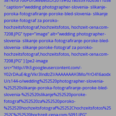
581470/700PorokeBestOf2015#6218053976263611058
″ caption=”wedding photographer-slovenia- slikanje-
poroka-fotografiranje-poroke-bled-slovenia- slikanje
poroke-fotograf za poroko-
hochzeitsfotograf,hochzeitsfotos, hochzeit-cena.com-
7208.JPG” type=”image” alt=”wedding photographer-
slovenia- slikanje-poroka-fotografiranje-poroke-bled-
slovenia- slikanje poroke-fotograf za poroko-
hochzeitsfotograf,hochzeitsfotos, hochzeit-cena.com-
7208.JPG” ] [pe2-image
src=”http://lh3.googleusercontent.com/-
Y02rDAuE4cg/Vkr3IndlzZI/AAAAAAAH3Mo/YrO416aodx
U/s144-o/wedding%252520photographer-slovenia-
%252520slikanje-poroka-fotografiranje-poroke-bled-
slovenia-%252520slikanje%252520poroke-
fotograf%252520za%252520poroko-
%252520hochzeitsfotograf%25252Chochzeitsfotos%25
252C%252520hochzeit-cena.com-5091.JPG”