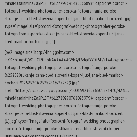
minaMasaInMihaZaSPLET#6127292691485566898″ caption=”porocni-
fotograf-wedding-photographer-poroka-fotografiranje-poroke-
slikanje-cena-bled-slovenia-koper-ljubljana-bled-maribor-hochzeit .jpg”
type=”image” alt=”porocni-fotograf-wedding-photographer-poroka-
fotografiranje-poroke- slikanje-cena-bled-slovenia-koper-ljubljana-
bled-maribor-hochzeit .jpg” ]
[pe2-image src=”http://lh4.ggpht.com/-
IhYKZbEnqs0/VQiEQPiLubI/AAAAAAAGVb4/F6dqdYYDt5E/s144-o/porocni-
fotograf-wedding-photographer-poroka-fotografiranje-poroke-
%252520slikanje-cena-bled-slovenia-koper-ljubljana-bled-maribor-
hochzeit%252520%2525281%252529.jpg”
href=”https://picasaweb.google.com/100159236286501581470/424Jas
minaMasaInMihaZaSPLET#6127292707620239794″ caption=”porocni-
fotograf-wedding-photographer-poroka-fotografiranje-poroke-
slikanje-cena-bled-slovenia-koper-ljubljana-bled-maribor-hochzeit
(1).jpg” type=”image” alt=”porocni-fotograf-wedding-photographer-
poroka-fotografiranje-poroke- slikanje-cena-bled-slovenia-koper-
ljubljana-bled-maribor-hochzeit (1).jpg” ]