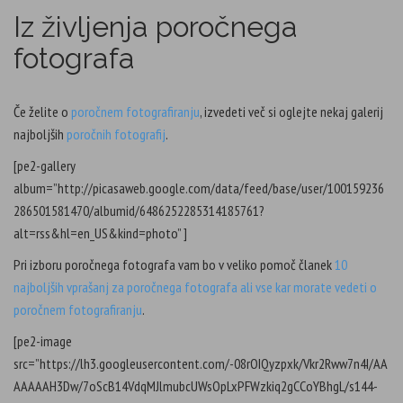
Iz življenja poročnega
fotografa
Če želite o
poročnem
fotografiranju
, izvedeti več si oglejte nekaj galerij
najboljših
poročnih fotografij
.
[pe2-gallery
album=”http://picasaweb.google.com/data/feed/base/user/100159236
286501581470/albumid/6486252285314185761?
alt=rss&hl=en_US&kind=photo” ]
Pri izboru poročnega fotografa vam bo v veliko pomoč članek
10
najboljših vprašanj za poročnega fotografa ali vse kar morate vedeti o
poročnem fotografiranju
.
[pe2-image
src=”https://lh3.googleusercontent.com/-08rOIQyzpxk/Vkr2Rww7n4I/AA
AAAAAH3Dw/7oScB14VdqMJlmubcUWsOpLxPFWzkiq2gCCoYBhgL/s144-