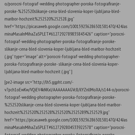
o/porocni-fotograf-wedding-photographer-poroka-fotografiranje-
poroke-%252520slikanje-cena-bled-slovenia-koper-ljubljana-bled-
maribor-hochzeit%252520%252528.jpg”
href=”https://picasaweb.google.com/100159236286501581470/424Jas
minaMasaInMihaZaSPLET#6127292789835843426″ caption=”porocni-
fotograf-wedding-photographer-poroka-fotografiranje-poroke-
slikanje-cena-bled-slovenia-koper-ljubljana-bled-maribor-hochzeit
(.jpg” type=”image” alt=”porocni-fotograf-wedding-photographer-
poroka-fotografiranje-poroke- slikanje-cena-bled-slovenia-koper-
ljubljana-bled-maribor-hochzeit (.jpg” ]
[pe2-image src=”http://lh5.ggpht.com/-
v7pch1oEwKw/VQiEV4kNKxI/AAAAAAAGVc8/ilYZnlIMoXA/s144-o/porocni-
fotograf-wedding-photographer-poroka-fotografiranje-poroke-
%252520slikanje-cena-bled-slovenia-koper-ljubljana-bled-maribor-
hochzeit%252520%252528%252520%2525289%252529.jpg”
href=”https://picasaweb.google.com/100159236286501581470/424Jas
minaMasaInMihaZaSPLET#6127292804533922578″ caption=”porocni-
fotograf-wedding-photographer-poroka-fotografiranje-poroke-