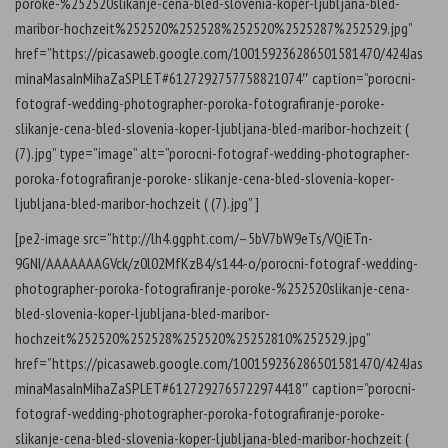
poroke-%252520slikanje-cena-bled-slovenia-koper-ljubljana-bled-
maribor-hochzeit%252520%252528%252520%2525287%252529.jpg”
href=”https://picasaweb.google.com/100159236286501581470/424Jas
minaMasaInMihaZaSPLET#6127292757758821074″ caption=”porocni-
fotograf-wedding-photographer-poroka-fotografiranje-poroke-
slikanje-cena-bled-slovenia-koper-ljubljana-bled-maribor-hochzeit (
(7).jpg” type=”image” alt=”porocni-fotograf-wedding-photographer-
poroka-fotografiranje-poroke- slikanje-cena-bled-slovenia-koper-
ljubljana-bled-maribor-hochzeit ( (7).jpg” ]
[pe2-image src=”http://lh4.ggpht.com/–5bV7bW9eTs/VQiETn-
9GNI/AAAAAAAGVck/z0l02MfKzB4/s144-o/porocni-fotograf-wedding-
photographer-poroka-fotografiranje-poroke-%252520slikanje-cena-
bled-slovenia-koper-ljubljana-bled-maribor-
hochzeit%252520%252528%252520%25252810%252529.jpg”
href=”https://picasaweb.google.com/100159236286501581470/424Jas
minaMasaInMihaZaSPLET#6127292765722974418″ caption=”porocni-
fotograf-wedding-photographer-poroka-fotografiranje-poroke-
slikanje-cena-bled-slovenia-koper-ljubljana-bled-maribor-hochzeit (