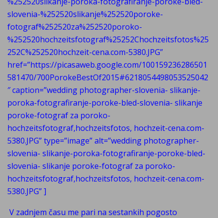
%252520slikanje-poroka-fotografiranje-poroke-bled-
slovenia-%252520slikanje%252520poroke-
fotograf%252520za%252520poroko-
%252520hochzeitsfotograf%25252Chochzeitsfotos%25
252C%252520hochzeit-cena.com-5380.JPG”
href=”https://picasaweb.google.com/100159236286501
581470/700PorokeBestOf2015#6218054498053525042
″ caption=”wedding photographer-slovenia- slikanje-
poroka-fotografiranje-poroke-bled-slovenia- slikanje
poroke-fotograf za poroko-
hochzeitsfotograf,hochzeitsfotos, hochzeit-cena.com-
5380.JPG” type=”image” alt=”wedding photographer-
slovenia- slikanje-poroka-fotografiranje-poroke-bled-
slovenia- slikanje poroke-fotograf za poroko-
hochzeitsfotograf,hochzeitsfotos, hochzeit-cena.com-
5380.JPG” ]
V zadnjem času me pari na sestankih pogosto