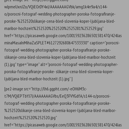
wJpmeUxnJZo/VQiEOrDY4xI/AAAAAAAGVbk/amg1k4rr9a4/s144-
o/porocni-fotograf-wedding-photographer-poroka-fotografiranje-
poroke-%252520slikanje-cena-bled-slovenia-koper-ljubljana-bled-
maribor-hochzeit%252520%252520%2525281%252529.jpg”
href=”https://picasaweb.google.com/100159236286501581470/424Jas
minaMasaInMihaZaSPLET#6127292680647533330″ caption=”porocni-
fotograf-wedding-photographer-poroka-fotografiranje-poroke-
slikanje-cena-bled-slovenia-koper-ljubljana-bled-maribor-hochzeit
(1).jpg” type=”image” alt=”porocni-fotograf-wedding-photographer-
poroka-fotografiranje-poroke- slikanje-cena-bled-slovenia-koper-
ljubljana-bled-maribor-hochzeit (1).jpg” ]
[pe2-image src=”http://lh6.ggpht.com/-eOH6M3c-
t7M/VQiEPTbYJ7I/AAAAAAAGVbs/EeQ3FVYGdfA/s144-o/porocni-
fotograf-wedding-photographer-poroka-fotografiranje-poroke-
%252520slikanje-cena-bled-slovenia-koper-ljubljana-bled-maribor-
hochzeit%252520%252520.jpg”
href=”https://picasaweb.google.com/100159236286501581470/424Jas