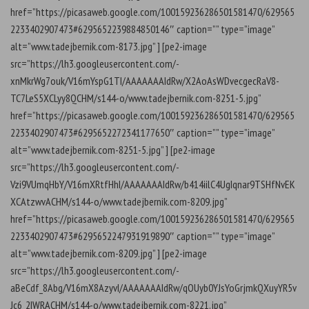
href=”https://picasaweb.google.com/100159236286501581470/629565
2233402907473#6295652239884850146″ caption=”” type=”image”
alt=”www.tadejbernik.com-8173.jpg” ] [pe2-image
src=”https://lh3.googleusercontent.com/-
xnMkrWg7ouk/V16mYspG1TI/AAAAAAAIdRw/X2AoAsWDvecgecRaV8-
TC7LeS5XCLyy8QCHM/s144-o/www.tadejbernik.com-8251-5.jpg”
href=”https://picasaweb.google.com/100159236286501581470/629565
2233402907473#6295652272341177650″ caption=”” type=”image”
alt=”www.tadejbernik.com-8251-5.jpg” ] [pe2-image
src=”https://lh3.googleusercontent.com/-
Vzi9VUmqHbY/V16mXRtfHhI/AAAAAAAIdRw/b414iilC4UgIqnar9TSHfNvEK
XCAtzwvACHM/s144-o/www.tadejbernik.com-8209.jpg”
href=”https://picasaweb.google.com/100159236286501581470/629565
2233402907473#6295652247931919890″ caption=”” type=”image”
alt=”www.tadejbernik.com-8209.jpg” ] [pe2-image
src=”https://lh3.googleusercontent.com/-
aBeCdf_8Abg/V16mX8AzyvI/AAAAAAAIdRw/qOUyb0YJsYoGrjmkQXuyYR5v
Jc6_2IWRACHM/s144-o/www.tadejbernik.com-8221.jpg”