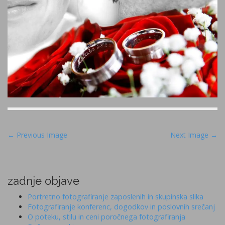
P
← Previous Image
Next Image →
o
s
t
zadnje objave
n
Portretno fotografiranje zaposlenih in skupinska slika
a
Fotografiranje konferenc, dogodkov in poslovnih srečanj
v
O poteku, stilu in ceni poročnega fotografiranja