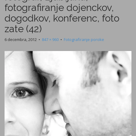
fotografiranje dojenckov,
dogodkov, konferenc, foto
zate (42)
6 decembra, 2012
•
847 × 960
•
Fotografiranje poroke