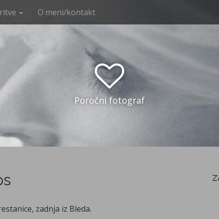
ritve
O meni/kontakt
Poročni fotograf
ps
z
Brestanice, zadnja iz Bleda.