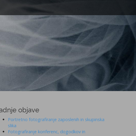
adnje objave
Portretno fotografiranje zaposlenih in skupinska
slika
Fotografiranje konferenc, dogodkov in