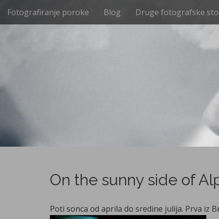
M
S
Fotografiranje poroke
Blog
Druge fotografske sto
k
a
i
i
p
n
t
m
o
e
c
n
o
n
u
t
e
n
t
On the sunny side of Al
Poti sonca od aprila do sredine julija. Prva iz 