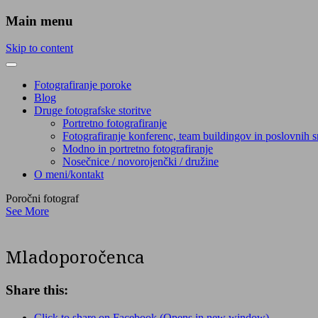
Main menu
Skip to content
Fotografiranje poroke
Blog
Druge fotografske storitve
Portretno fotografiranje
Fotografiranje konferenc, team buildingov in poslovnih s
Modno in portretno fotografiranje
Nosečnice / novorojenčki / družine
O meni/kontakt
Poročni fotograf
See More
Mladoporočenca
Share this:
Click to share on Facebook (Opens in new window)