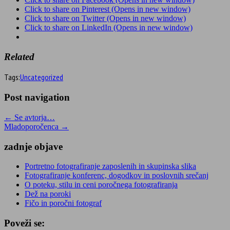
Click to share on Pinterest (Opens in new window)
Click to share on Twitter (Opens in new window)
Click to share on LinkedIn (Opens in new window)
Related
Tags:
Uncategorized
Post navigation
← Se avtorja…
Mladoporočenca →
zadnje objave
Portretno fotografiranje zaposlenih in skupinska slika
Fotografiranje konferenc, dogodkov in poslovnih srečanj
O poteku, stilu in ceni poročnega fotografiranja
Dež na poroki
Fičo in poročni fotograf
Poveži se: