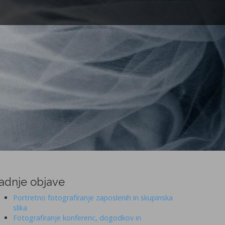
adnje objave
Portretno fotografiranje zaposlenih in skupinska
slika
Fotografiranje konferenc, dogodkov in