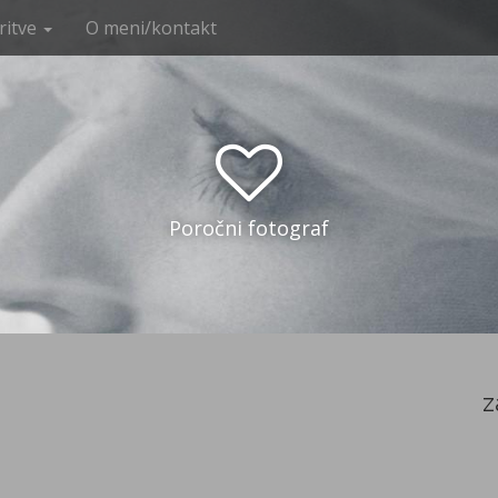
ritve
O meni/kontakt
Poročni fotograf
z