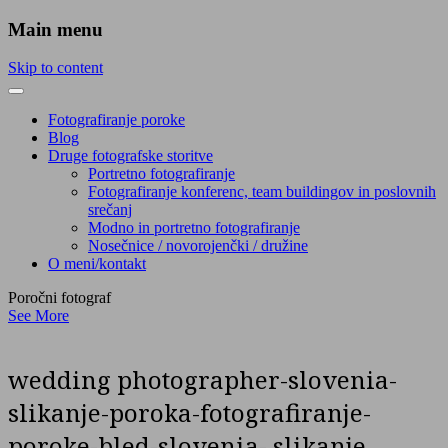
Main menu
Skip to content
Fotografiranje poroke
Blog
Druge fotografske storitve
Portretno fotografiranje
Fotografiranje konferenc, team buildingov in poslovnih
srečanj
Modno in portretno fotografiranje
Nosečnice / novorojenčki / družine
O meni/kontakt
Poročni fotograf
See More
wedding photographer-slovenia-
slikanje-poroka-fotografiranje-
poroke-bled-slovenia- slikanje