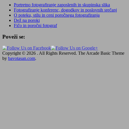
Portretno fotografiranje zaposlenih in skupinska slika
Fotografiranje konferenc, dogodkov in poslovnih srečanj
O poteku, stilu in ceni poročnega fotografiranja
Dež na poroki
Fičo in poročni fotograf
Poveži se:
Copyright © 2026
. All Rights Reserved.
The Arcade Basic Theme
by
bavotasan.com
.